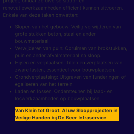
project, omdat ze diverse sloop- en
renovatiewerkzaamheden efficiënt kunnen uitvoeren.
Enkele van deze taken omvatten:
Slopen van het gebouw: Veilig verwijderen van
grote stukken beton, staal en ander
bouwmateriaal.
Verwijderen van puin: Opruimen van brokstukken,
puin en ander afvalmateriaal na sloop.
Hijsen en verplaatsen: Tillen en verplaatsen van
zware lasten, essentieel voor bouwplaatsen.
Grondverplaatsing: Uitgraven van funderingen of
egaliseren van het terrein.
Laden en lossen: Ondersteunen bij laad- en
loswerkzaamheden op bouwplaatsen.
Van Klein tot Groot: Al uw Sloopprojecten in
Veilige Handen bij De Beer Infraservice