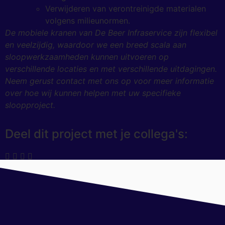
Verwijderen van verontreinigde materialen
volgens milieunormen.
De mobiele kranen van De Beer Infraservice zijn flexibel
en veelzijdig, waardoor we een breed scala aan
sloopwerkzaamheden kunnen uitvoeren op
verschillende locaties en met verschillende uitdagingen.
Neem gerust contact met ons op voor meer informatie
over hoe wij kunnen helpen met uw specifieke
sloopproject.
Deel dit project met je collega's: