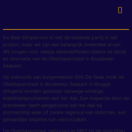
Veilig en Vakkundig: De Beer Infraservice aan het
Werk bij Renovatie Oberbayernzaal
De Beer Infraservice is niet de leidende partij in het
project, maar we zijn een belangrijk onderdeel ervan.
Wij zorgen voor veilige werkmethoden tijdens de sloop
en renovatie van de Oberbayernzaal in Boudewijn
Seapark.
Op instructie van burgemeester Dirk De fauw moet de
Oberbayernzaal in Boudewijn Seapark in Brugge
dringend worden gesloopt vanwege ernstige
stabiliteitsproblemen aan het dak. Een inspectie door de
brandweer heeft aangetoond dat het dak bij
stormachtig weer of zware regenval kan instorten, wat
gevaarlijke situaties kan veroorzaken.
De Oberbayernzaal, gebouwd in 1963 bij de oprichting