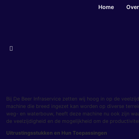
Home
Over
Bij De Beer Infraservice zetten wij hoog in op de veelzi
machine die breed ingezet kan worden op diverse terrei
weg- en waterbouw, heeft deze machine nu ook zijn waa
de veelzijdigheid en de mogelijkheid om de productivitei
Uitrustingsstukken en Hun Toepassingen