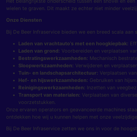
Het belangrijkste onderscheid tussen een shovel en een 
wielen te graven. Dit maakt ze echter niet minder veelz
Onze Diensten
Bij De Beer Infraservice bieden we een breed scala aan
Laden van vrachtauto’s met een hoogkiepbak:
Eff
Laden van grond:
Voorbereiden en verplaatsen van
Bestratingswerkzaamheden:
Mechanisch bestraten
Sloopwerkzaamheden:
Verwijderen en verplaatsen
Tuin- en landschapsarchitectuur:
Verplaatsen van
Hef- en hijswerkzaamheden:
Gebruiken van hijsma
Reinigingswerkzaamheden:
Inzetten van veegbez
Transport van materialen:
Verplaatsen van divers
voorzetstukken.
Onze ervaren operators en geavanceerde machines staan
ontdekken hoe wij u kunnen helpen met onze veelzijdige
Bij De Beer Infraservice zetten we ons in voor de hoogste 