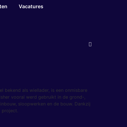
ten
Vacatures
el bekend als wiellader, is een onmisbare
sher vooral werd gebruikt in de grond-,
uinbouw, sloopwerken en de bouw. Dankzij
 project.