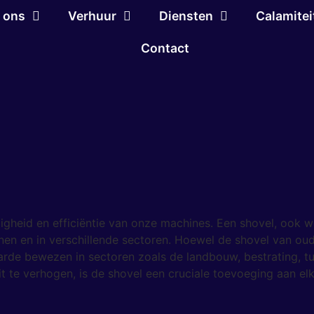
 ons
Verhuur
Diensten
Calamitei
Contact
jdigheid en efficiëntie van onze machines. Een shovel, ook w
nen en in verschillende sectoren. Hoewel de shovel van oud
rde bewezen in sectoren zoals de landbouw, bestrating, t
t te verhogen, is de shovel een cruciale toevoeging aan elk