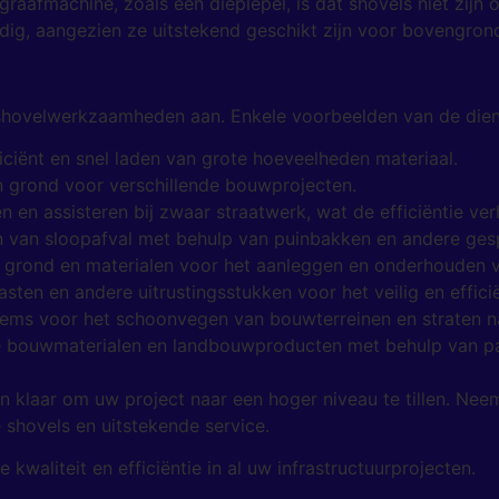
graafmachine, zoals een dieplepel, is dat shovels niet zij
ijdig, aangezien ze uitstekend geschikt zijn voor bovengron
 shovelwerkzaamheden aan. Enkele voorbeelden van de dienst
iciënt en snel laden van grote hoeveelheden materiaal.
 grond voor verschillende bouwprojecten.
 en assisteren bij zwaar straatwerk, wat de efficiëntie ve
 van sloopafval met behulp van puinbakken en andere gespe
 grond en materialen voor het aanleggen en onderhouden v
sten en andere uitrustingsstukken voor het veilig en effici
ems voor het schoonvegen van bouwterreinen en straten 
e bouwmaterialen en landbouwproducten met behulp van pal
 klaar om uw project naar een hoger niveau te tillen. Ne
 shovels en uitstekende service.
kwaliteit en efficiëntie in al uw infrastructuurprojecten.