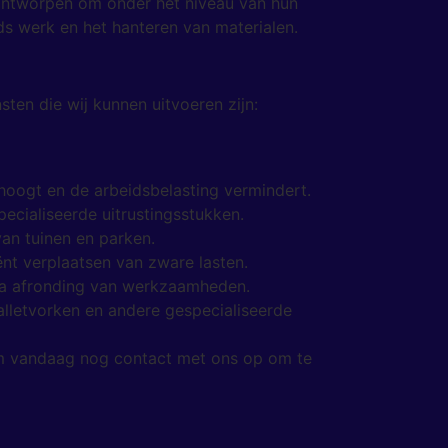
n ontworpen om onder het niveau van hun
ds werk en het hanteren van materialen.
en die wij kunnen uitvoeren zijn:
rhoogt en de arbeidsbelasting vermindert.
cialiseerde uitrustingsstukken.
an tuinen en parken.
ënt verplaatsen van zware lasten.
na afronding van werkzaamheden.
letvorken en andere gespecialiseerde
em vandaag nog contact met ons op om te