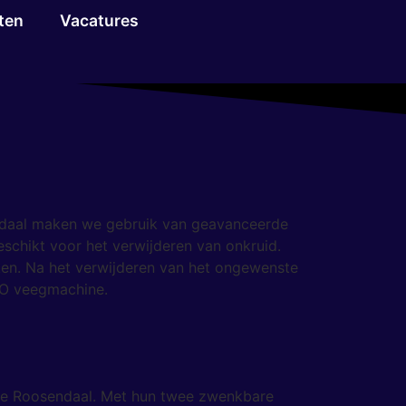
ten
Vacatures
endaal maken we gebruik van geavanceerde
schikt voor het verwijderen van onkruid.
ken. Na het verwijderen van het ongewenste
VO veegmachine.
nte Roosendaal. Met hun twee zwenkbare