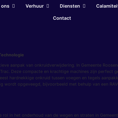
 ons
Verhuur
Diensten
Calamitei
Contact
 Technologie
ctieve aanpak van onkruidverwijdering. In Gemeente Roos
-Trac. Deze compacte en krachtige machines zijn perfect ge
meest hardnekkige onkruid tussen voegen en tegels aanpak
ndig wordt opgeveegd, bijvoorbeeld met behulp van een RA
e rol in het onderhoud van de wegen en straten in Gemee